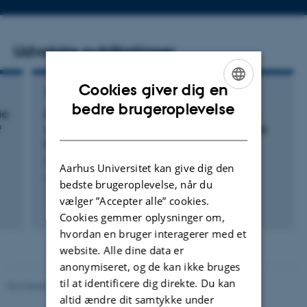
Udvalgte publikationer
Cookies giver dig en
TIDSSKRIFTARTIKEL
ENGLISH
bedre brugeroplevelse
ia
Enantioselective (3+2) Annulation of Donor-
DANISH
f
Acceptor Cyclopropanes with Aldehydes and
Ketones Catalyzed by Brønsted Bases
Obregón, E. +5.
Aarhus Universitet kan give dig den
Angewandte Chemie International Edition
bedste brugeroplevelse, når du
vælger ”Accepter alle” cookies.
Fagfællebedømt
Cookies gemmer oplysninger om,
Digital
hvordan en bruger interagerer med et
version
vedhæftet
website. Alle dine data er
anonymiseret, og de kan ikke bruges
til at identificere dig direkte. Du kan
Revideret 05.03.2026
-
NAT websupport
altid ændre dit samtykke under