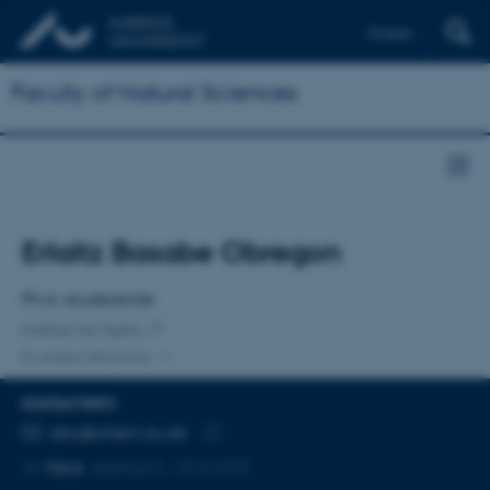
English
Faculty of Natural Sciences
Titel
Erlaitz Basabe Obregon
Primær tilknytning
Ph.d.-studerende
Institut for Kemi
En anden tilknytning
KONTAKTINFO
MAILADRESSE
ebo@chem.au.dk
Kopier
Mere
Aarhus C, 1513-519
mailadresse