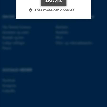
Afvis alle
Læs mere om cookies
OM OS
UDDANNELSER PÅ AU
Om Natural Sciences
Bachelor
Nødvendige
Statistiske
Marketing
Institutter og centre
Kandidat
Funktionelle
Uklassificerede
Kontakt og kort
Ph.d.
Ledige stillinger
Efter- og videreuddannelse
Presse
Nødvendige cookies hjælper
med at gøre hjemmesiden
brugbar ved at aktivere nogle
SOCIALE MEDIER
grundlæggende funktioner
som navigation mm.
Facebook
Instagram
Hjemmesiden kan ikke
LinkedIn
fungerer uden disse cookies.