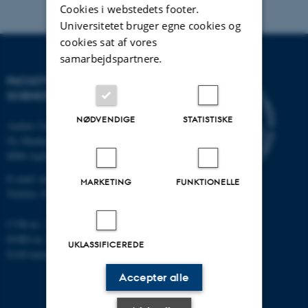
Cookies i webstedets footer.
Universitetet bruger egne cookies og
cookies sat af vores
samarbejdspartnere.
FACULTY OF NATURAL
SCIENCES
NØDVENDIGE
STATISTISKE
Aarhus Universitet
Ny Munkegade 120
8000 Aarhus C
E-mail: nat@au.dk
MARKETING
FUNKTIONELLE
Telefon: 87 15 00 00
CVR-nr.: 31119103
EORI-nr.: DK-31119103
UKLASSIFICEREDE
EAN-numre:
au.dk/eannumre
Accepter alle