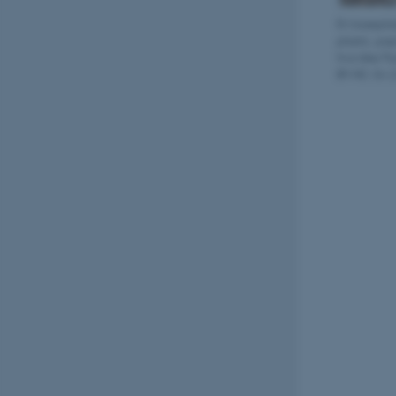
En lossepla
plastic, pa
hvis ikke P
BY-NC-SA 2