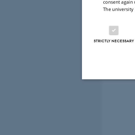
consent again 
The university
STRICTLY NECESSARY
Strictly necessary
These cookies make
website does not