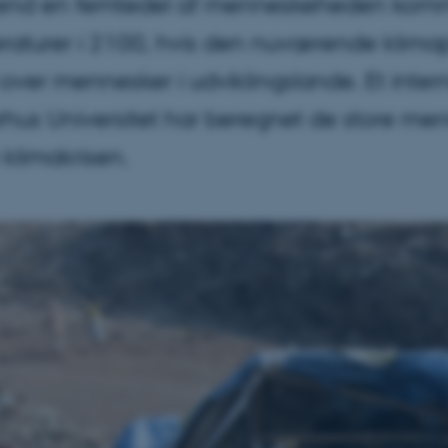
end en femtedel af menneskeheden kommer t
aturer i 2100, hvis den nuværende klimapol
over mennesker i udviklingslande. Et inter
rhus Universitet har beregnet de store me
 klimakrisen.