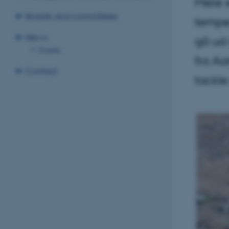
Mere 
Boards and committees
temper
News
gå ud 
Events
fra Aa
Contact
tackle