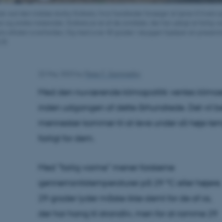
ds ved den indiske storby Kolkata, hvor hundreder forsøger at tjene til livets 
pir og andre materialer. Kolkata er et af de områder, der har udsigt at farlig 
aris-aftalen overholdes. Og med over 40 grader i skyggen hjælper en presen
.0)
22 May 2023
by
Peter F. Gammelby
Med den nuværende klimapolitik ventes klimaet
inden udgangen af dette århundrede. Det vil bet
mennesker kommer til at leve under så høje temp
farligt for dem.
Med ”farlig varme” mener forskerne
gennemsnitstemperaturer på 29 °C eller højere.
29 grader lyder måske ikke slemt for de af os,
der har hang til strandliv, men for at ramme 29