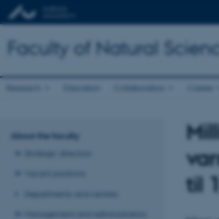
Faculty of Natural Scien
Research
Education
Collaboration
Career
Mil
About the faculty
var
Strategic direction
Vacant positions
til 
Departments and centres
Management and administration