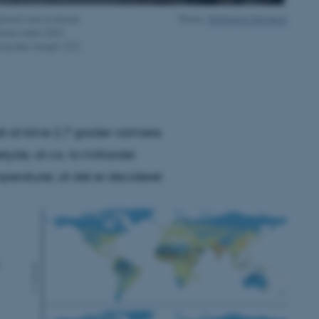
ophold ved at klunse
Photo:
Wolfgang Sterneck
varme inden 2021,
ning ikke meget. (CC
 at blive 2,7 grader varmere
yde, at ca. to milliarder
eraturer, at det er decideret