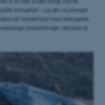
il at lide under farligt varme
itik fortsætter – og det vil primært
nationalt forskerhold med deltagelse
nneskelige omkostninger ved ikke at