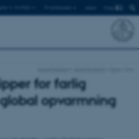
Find
ents
For PhDs
For employees
Dansk
Natural Sciences
About the faculty
News
show
pper for farlig
 global opvarmning