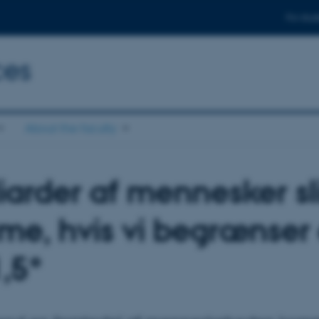
For stud
ces
About the faculty
liarder af mennesker sli
me, hvis vi begrænser
1,5°