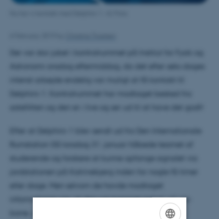
Nu har vi kontakt med Delphini-1. AU Foto
6 February 2019
by
Christina Troelsen
Der var stor jubel i kontrolrummet på Institut for Fysik og
Astronomi onsdag eftermiddag, da det efter seks dages
intenst arbejde endelig var muligt at få kontakt til
Delphini-1. Kontrolrummet har modtaget besked fra
satellitten og den er i live og ser ud til at have det godt!
Efter at Delphini-1 blev sendt ud fra Den Internationale
Rumstation ISS torsdag 31. januar håbede teamet af
studerende og forskere at kunne opfange signalet via
jordstationen på Katrinebjerg inden for nogle få timer
eller dage. Men selvom de havde modtaget
informationer om, at den var kommet rigtigt ud i sin
bane, og de vidste præcis hvornår den var over