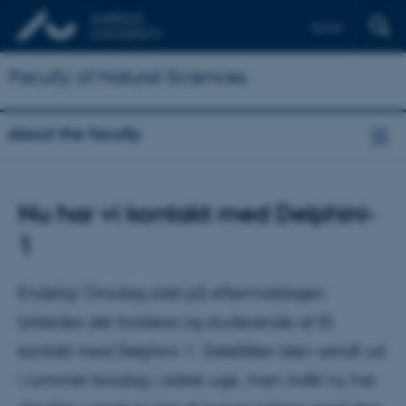
Dansk
Faculty of Natural Sciences
About the faculty
Nu har vi kontakt med Delphini-
1
Endelig! Onsdag sidst på eftermiddagen
lykkedes det forskere og studerende at få
kontakt med Delphini-1. Satellitten blev sendt ud
i rummet torsdag i sidste uge, men indtil nu har