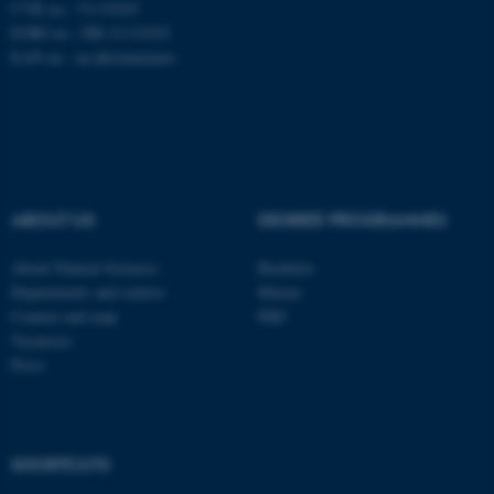
CVR no.: 31119103
EORI no.: DK-31119103
fe_typo_user
Typo3 Association
EAN no.:
au.dk/eannumre
.au.dk
ABOUT US
DEGREE PROGRAMMES
About Natural Sciences
Bachelor
Departments and centres
Master
Contact and map
PhD
Vacancies
Press
SHORTCUTS