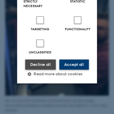
STRICTLY
STATISTIC
NECESSARY
TARGETING
FUNCTIONALITY
UNCLASSIFIED
Decline all
Accept all
Read more about cookies
Strictly necessary
Statistic
Der var store smil og lettelse i kontrolrummet, da det onsdag
Targeting
Functionality
eftermiddag lykkedes at etablere kontakt med Delphini-1. Foto: Hans
Kjeldsen
Unclassified