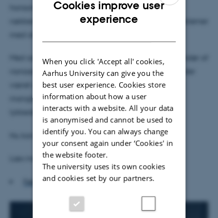
Cookies improve user
horisonten set fra Danmark og derfor inden for
ENGLISH
experience
rækkevidde fra jordstationen i Aarhus, var der problemer
DANISH
med at etablere kontakt til den.
Med assistance fra GOMspace, den danske leverandør af
When you click 'Accept all' cookies,
nanosatellitten og antennestationen i Aarhus, har der
Aarhus University can give you the
best user experience. Cookies store
været arbejdet intenst på at finde årsagen til den
information about how a user
manglende kontakt og løse problemerne, og det
interacts with a website. All your data
lykkedes altså endelig i dag.
is anonymised and cannot be used to
identify you. You can always change
Nu kan den rigtige del af missionen begynde!
your consent again under ‘Cookies' in
the website footer.
Læs mere om Delphini-1:
The university uses its own cookies
and cookies set by our partners.
Følg Delphini på Facebook